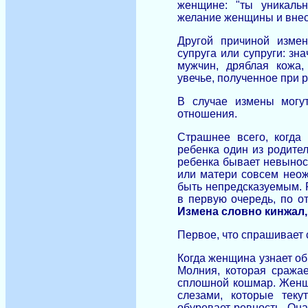
женщине: "ты уникаль
желание женщины и внес
Другой причиной изме
супруга или супруги: з
мужчин, дряблая кожа,
увечье, полученное при 
В случае измены могут
отношения.
Страшнее всего, когда
ребенка один из родител
ребенка бывает невыноси
или матери совсем неож
быть непредсказуемым. 
в первую очередь, по о
Измена словно кинжал,
Первое, что спрашивает с
Когда женщина узнает об 
Молния, которая сража
сплошной кошмар. Женщи
слезами, которые тек
обуревает ревность. Она