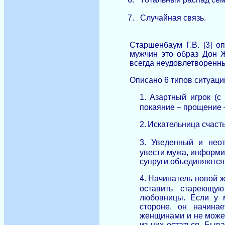
7.
Случайная связь.
Старшенбаум Г.В. [3] о
мужчин это образ Дон Ж
всегда неудовлетворенн
Описано 6 типов ситуаци
1.
Азартный игрок (с
покаяние – прощение 
2.
Искательница счасть
3.
Уведенный и нео
увести мужа, информир
супруги объединяются
4.
Начинатель новой ж
оставить стареющу
любовницы. Если у 
стороне, он начина
женщинами и не может
из них остаться. Быв