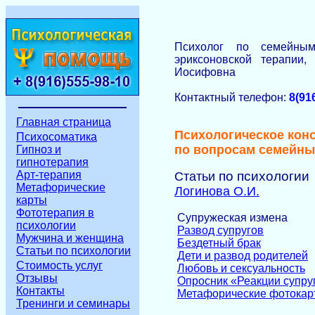
Психолог по семейны
эриксоновской терапии
Иосифовна
Контактный телефон:
8(91
Главная страница
Психологическое кон
Психосоматика
по вопросам семейны
Гипноз и
гипнотерапия
Арт-терапия
по психологии
Статьи
Метафорические
Логинова О.И.
карты
Фототерапия в
Супружеская измена
психологии
Развод супругов
Мужчина и женщина
Бездетный брак
Статьи по психологии
Дети и развод родителей
Стоимость услуг
Любовь и сексуальность
Отзывы
Опросник «Реакции супру
Контакты
Метафорические фотокар
Тренинги и семинары