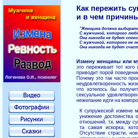
Как пережить с
и в чем причин
"Женщина должна выбират
С мужчиной, которого люб
Она никогда не будет споко
С мужчиной, которого не 
О
на никогда не будет счаст
Анатоль
Измену женщины или м
это переживает тот кого 
приводит порой поведение
Почему это так часто пр
неудовлетворенность жизн
что хотелось бы получить
сексуальное удовлетворе
нежелание идти на компро
К супружеской измене м
унижение достоинства о
отношений,
т.к. между с
та самая искорка, кот
Отсутствие страсти, но