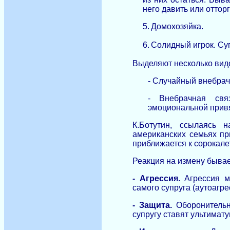
него давить или отторг
5.
Домохозяйка.
6.
Солидный игрок. Су
Выделяют несколько вид
-
Случайный внебрачн
-
Внебрачная свя
эмоциональной прив
К.Ботутин, ссылаясь 
американских семьях пр
приближается к сорокале
Реакция на измену бывае
- Агрессия.
Агрессия мо
самого супруга (аутоагре
- Защита.
Оборонительна
супругу ставят ультимат