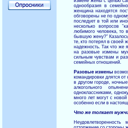
измене жены с целью са
однообразия в семейно
женщина
находятся
пос
обговорены не по одному
последует в той или ино
несколько вопросов "к
любимого человека, то 
бывшую жену?" Казалось 
те, кто потерял в своей 
надежность. Так что же
на разовые измены муж
сильным чувствам и раз
семейных отношений.
Разовые измены
возмож
командировки длятся от 
в другом городе, ночны
алкогольного опьяне
одноклассниками, однок
много лет могут с ново
особенно если в настоящ
Что же толкает мужчи
Неудовлетворенность 
отторжение со стороны 