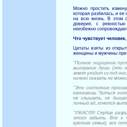
Можно простить измен
которая разбилась, и ее
на всю жизнь. В этом 
доверия, с ревностью
неизбежно сопровождают
Что чувствует человек,
Цитаты взяты из открыт
женщины и мужчины при и
"Полное ощущение пусто
выгорание души (это н
земля уходит из под но
ничего сказать не може
"Это состояние пронзаю
начинаешь "биться голо
не слышать, не дышат
личный ад..хочется выть,
"УЖАС!!!!!! Сердце раз
этого забыть. Все к 
крепкая семья), все по