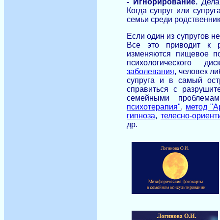
- Игнорирование.
Делаю
Когда супруг или супруг
семьи среди родственнико
Если один из супругов не
Все это приводит к р
изменяются пищевое по
психологического д
заболевания
, человек ли
супруга и в самый ос
справиться с разруши
семейными проблема
психотерапия"
,
метод "А
гипноза
,
телесно-ориент
др.