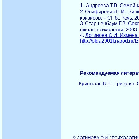
1.
Андреева Т.В. Семейна
2.
Олифирович Н.И., Зинк
кризисов. – СПб.: Речь, 20
3.
Старшенбаум Г.В. Секс
школы психологии, 2003. 
4.
Логинова О.И. Измена 
http://olga2901l.narod.ru/
Рекомендуемая литерат
Кришталь В.В., Григорян С.Р
©
ЛОГИНОВА О.И. "ПСИХОЛОГИЧ